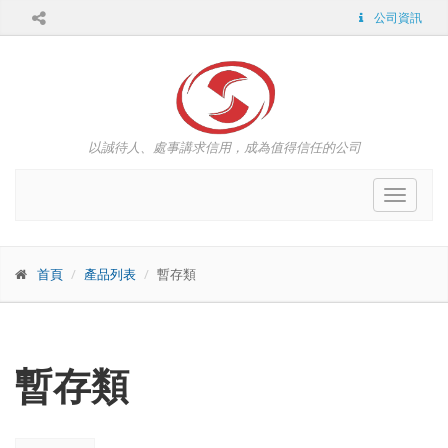
公司資訊
以誠待人、處事講求信用，成為值得信任的公司
Toggle
navigat
首頁
產品列表
暫存類
暫存類