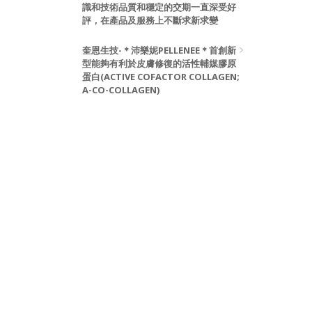
識和技術品質和穩定的交期一直深受好
評，在產品及服務上不斷求新求變
奎恩生技-＊沛樂妮PELLENEE＊首創新
型能夠有利於皮膚修復的活性輔媒膠原
蛋白(ACTIVE COFACTOR COLLAGEN;
A-CO-COLLAGEN)