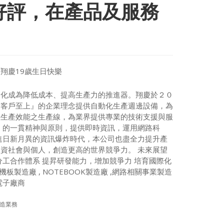
好評，在產品及服務
慶19歲生日快樂
動化成為降低成本、提高生產力的推進器。翔慶於２０
，客戶至上』的企業理念提供自動化生產週邊設備，為
佳生產效能之生產線，為業界提供專業的技術支援與服
』的一貫精神與原則，提供即時資訊，運用網路科
進日新月異的資訊爆炸時代，本公司也盡全力提升產
資社會與個人，創造更高的世界競爭力。 未來展望
工合作體系 提昇研發能力，增加競爭力 培育國際化
製造廠 , NOTEBOOK製造廠 ,網路相關事業製造
電子廠商
自動化設計及製造業務