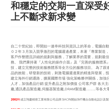
和穩定的交期一直深受
上不斷求新求變
翔
自二十世紀始，即開始一連串科技與資訊上的革命，電腦自
０２年３月加入競爭激烈的電腦週邊產業，本著『專業製造
客戶作整體且詳細的規劃與服務，了解業界的需要，規劃最
務。 我們秉持著『人性化的操作介面』及『完善的服務體系
技，建立完整的技術服務體系等全方位的服務項目。 為了跟
品的效能，研發新的技術，刺激電腦週邊業的精進與發展，投
建立海外行銷通路，擴展國際市場 強化策略夥伴關係，加強分
人才，加強產品行銷 提升產品之附加價值 公司客戶群 各大主機板
廠,通訊產品製造廠,伺服器製造廠,DRAM製造廠………..等各大
2002
年
成立翔慶精密工業有限公司
品牌:SIACIN開始SMT機台