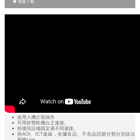
檔案下載
改用人機介面操作
可用於雙軌機台之連接。
前後段設備固定邊不同連接。
與AOI、ICT連線，依據良品、不良品訊號分類分別送出
兩條Line。