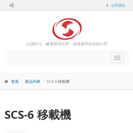
公司資訊
以誠待人、處事講求信用，成為值得信任的公司
Toggle
navigat
首頁
產品列表
SCS-6 移載機
SCS-6 移載機