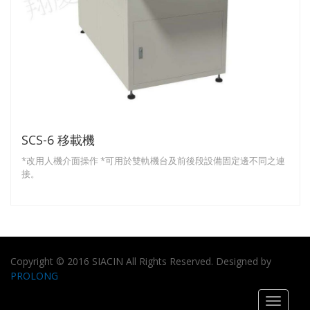
SCS-6 移載機
*改用人機介面操作 *可用於雙軌機台及前後段設備固定邊不同之連
接。
Copyright © 2016 SIACIN All Rights Reserved. Designed by
PROLONG
Toggle