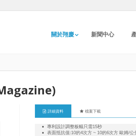
關於翔慶
新聞中心
agazine)
詳細資料
檔案下載
專利設計調整板幅只需15秒
表面抵抗值:10的4次方 ~ 10的6次方 歐姆/